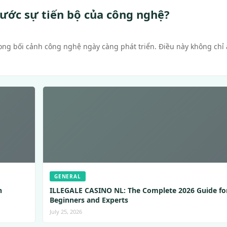
rước sự tiến bộ của công nghệ?
rong bối cảnh công nghệ ngày càng phát triển. Điều này không chỉ
GENERAL
n
ILLEGALE CASINO NL: The Complete 2026 Guide fo
Beginners and Experts
July 25, 2026