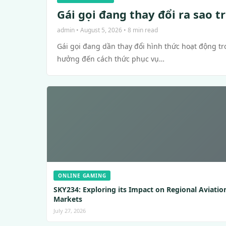
Gái gọi đang thay đổi ra sao t
admin • August 5, 2026 • 8 min read
Gái gọi đang dần thay đổi hình thức hoạt động t
hưởng đến cách thức phục vụ…
ONLINE GAMING
SKY234: Exploring its Impact on Regional Aviatio
Markets
July 27, 2026