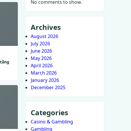
No comments to show.
Archives
August 2026
July 2026
June 2026
May 2026
 tăng
April 2026
March 2026
January 2026
December 2025
Categories
Casino & Gambling
Gambling