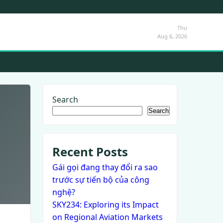
Thu
Aug 6, 2026
Search
Search
Recent Posts
Gái gọi đang thay đổi ra sao
trước sự tiến bộ của công
nghệ?
SKY234: Exploring its Impact
on Regional Aviation Markets