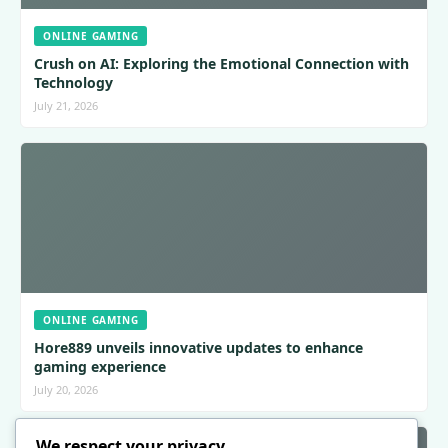
ONLINE GAMING
Crush on AI: Exploring the Emotional Connection with
Technology
July 21, 2026
ONLINE GAMING
Hore889 unveils innovative updates to enhance
gaming experience
July 20, 2026
We respect your privacy